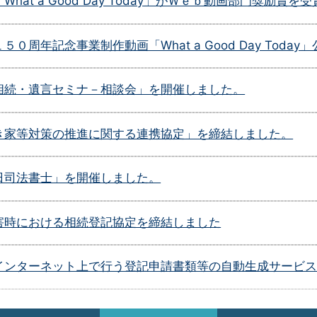
hat a Good Day Today」がＷｅｂ動画部門奨励賞を受
０周年記念事業制作動画「What a Good Day Toda
相続・遺言セミナ－相談会」を開催しました。
き家等対策の推進に関する連携協定」を締結しました。
日司法書士」を開催しました。
害時における相続登記協定を締結しました
インターネット上で行う登記申請書類等の自動生成サービ