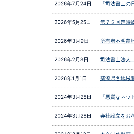
2026年7月24日
「司法書士の
ュ
ー
2026年5月25日
第７２回定時
一
覧
へ
2026年3月9日
所有者不明農
移
動
2026年2月3日
司法書士法人
2026年1月1日
新潟県各地域
2024年3月28日
「悪質なネッ
2024年3月28日
会社設立をお