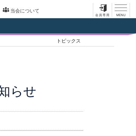
当会について
会員専用
MENU
ホーム
トピックス
サイトご利用ガイド
司法書士を探す
司法書士の仕事
知らせ
司法書士の仕事
家や土地のこと
法人登記のこと
相続・遺言のこと
成年後見のこと
裁判・調停のこと
借金のこと
財産管理のこと
民事信託のこと
各種相談
各種無料相談
司法書士無料相談予約
無料相談予約ご利用規約
各支部常設相談
司法書士総合相談センター
多重債務ホットライン
相続登記相談センター
新潟県司法書士会について
当会の概要
情報公開
お問い合わせ
個人情報保護方針
お知らせ