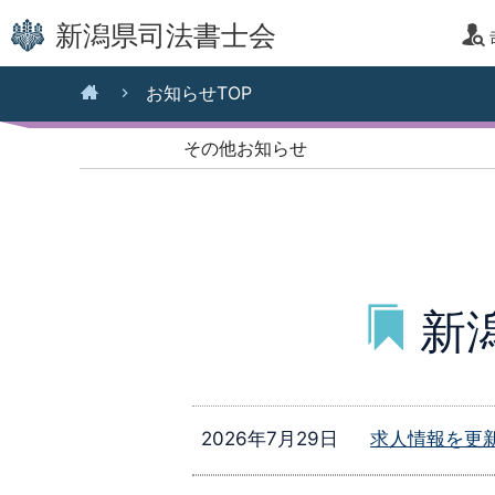
こ
新潟県司法書士会
の
ペ
現
お知らせTOP
ー
在
ジ
位
その他お知らせ
の
置
先
:
頭
で
す。
本
新
文
へ
移
動
2026年7月29日
求人情報を更
メ
ニ